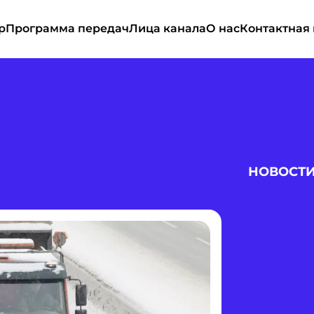
р
Программа передач
Лица канала
О нас
Контактная
НОВОСТ