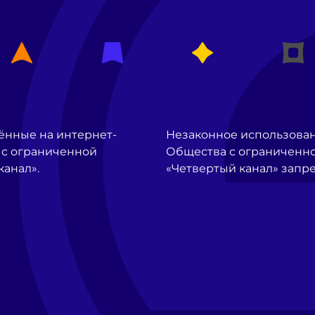
ённые на интернет-
Незаконное использова
 с ограниченной
Общества с ограниченно
канал».
«Четвертый канал» запр