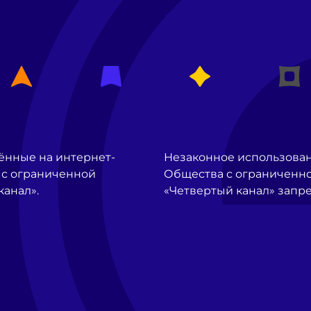
ённые на интернет-
Незаконное использова
 с ограниченной
Общества с ограниченно
канал».
«Четвертый канал» запр