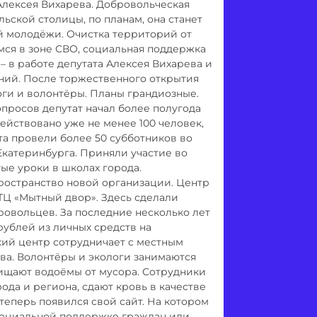
Алексея Вихарева. Добровольческая
ьской столицы, по планам, она станет
й молодёжи. Очистка территорий от
мся в зоне СВО, социальная поддержка
 в работе депутата Алексея Вихарева и
ний. После торжественного открытия
оги и волонтёры. Планы грандиозные.
просов депутат начал более полугода
действовано уже не менее 100 человек,
а провели более 50 субботников во
 Екатеринбурга. Приняли участие во
ые уроки в школах города.
ространство новой организации. Центр
ТЦ «Мытный двор». Здесь сделали
овольцев. За последние несколько лет
ублей из личных средств на
ий центр сотрудничает с местным
ва. Волонтёры и экологи занимаются
ищают водоёмы от мусора. Сотрудники
да и региона, сдают кровь в качестве
теперь появился свой сайт. На котором
социальной поддержке граждан или