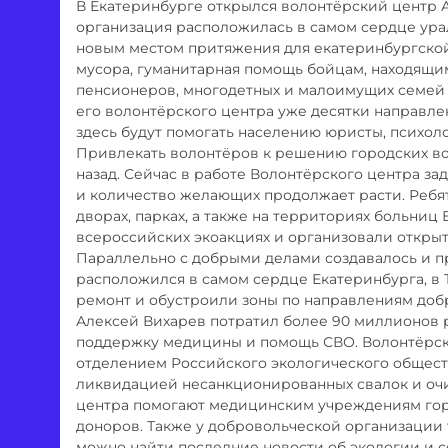
В Екатеринбурге открылся волонтёрский центр 
организация расположилась в самом сердце урал
новым местом притяжения для екатеринбургско
мусора, гуманитарная помощь бойцам, находящи
пенсионеров, многодетных и малоимущих семей –
его волонтёрского центра уже десятки направле
здесь будут помогать населению юристы, психол
Привлекать волонтёров к решению городских во
назад. Сейчас в работе Волонтёрского центра за
и количество желающих продолжает расти. Ребят
дворах, парках, а также на территориях больниц
всероссийских экоакциях и организовали открыт
Параллельно с добрыми делами создавалось и п
расположился в самом сердце Екатеринбурга, в 
ремонт и обустроили зоны по направлениям добр
Алексей Вихарев потратил более 90 миллионов р
поддержку медицины и помощь СВО. Волонтёрск
отделением Российского экологического общест
ликвидацией несанкционированных свалок и оч
центра помогают медицинским учреждениям горо
доноров. Также у добровольческой организации 
можно найти последние новости об экологии и 