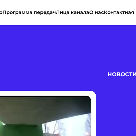
р
Программа передач
Лица канала
О нас
Контактная
НОВОСТ