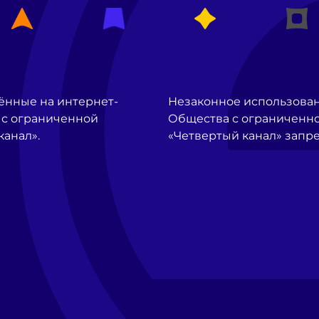
ённые на интернет-
Незаконное использова
 с ограниченной
Общества с ограниченно
канал».
«Четвертый канал» запр